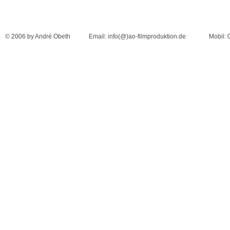
© 2006 by André Obeth Email: info(@)ao-filmproduktion.de Mobil: 0